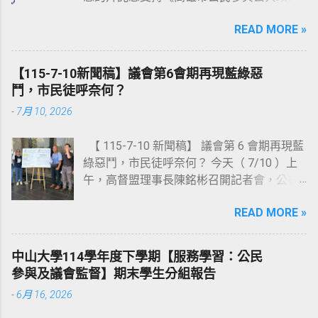
自治條例草案》（連結：
READ MORE »
https://reurl.cc/WbAmpD ）以及《高雄市發
展合作事業自治條例草案》（連結：
https://reurl.cc/r03Olr ）這二部草案的立
【115-7-10新聞稿】議會第6會期再現藍綠惡
法。 《高雄市公民參與公共政策自治條例草
鬥，市民徒呼奈何？
案》已於去（ 114 ）年 10 月 29 日，由湯詠
-
7月 10, 2026
瑜議員召開公聽會（會議資料連結：
https://reurl.cc/0m483Y ），並於上會期（第
【 115-7-10 新聞稿】 議會第 6 會期再現藍
6 會期）由湯議員完成提案；《高雄市發展
綠惡鬥，市民徒呼奈何？ 今天（ 7/10 ）上
合作事業自治條例草案》則於 113 年 10 月
午，高督盟理事長陳銘彬召開記者會，公布
22 日，由黃柏霖議員召開第一次公聽會（會
《高雄市議會第四屆第 6 會期議員評鑑結果
議資料連結： https://reurl.cc/M26xam ），
READ MORE »
報告》，共選出 10 位【問政優質議員】、以
去（ 114 ）年 9 月 24 日，由林智鴻議員召
及 4 位【待觀察名單】；此外，也針對本會
開第二次公聽會（會議資料連結：
期高雄市議會的整體表現作出總評。 陳銘彬
https://reurl.cc/bd3jMd ），並於上會期（第
中山大學114學年度下學期【服務學習：公民
首先解釋本次評鑑結果公布時間之所以延宕
6 會期）由林智鴻議員完成提案；惟兩案於
參與及議會監督】期末學生分組報告
的原因：首先，第 6 會期的「委員會會議譯
法規委員會審查時被擱置，並要求市府提對
-
6月 16, 2026
文稿」遲至 5 月初才全部公告完畢；其次，
案，將延至本會期再審查。 其實，上一屆議
本會期「預算審查會議」的數量以及會議中