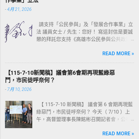
作事業」立法
-
4月 21, 2026
請支持「公民參與」及「發展合作事業」立
法 議員女士 / 先生：您好！ 寫這封信是要誠
懇的拜託您支持《高雄市公民參與公共政策
自治條例草案》（連結：
READ MORE »
https://reurl.cc/WbAmpD ）以及《高雄市發
展合作事業自治條例草案》（連結：
https://reurl.cc/r03Olr ）這二部草案的立
【115-7-10新聞稿】議會第6會期再現藍綠惡
法。 《高雄市公民參與公共政策自治條例草
鬥，市民徒呼奈何？
案》已於去（ 114 ）年 10 月 29 日，由湯詠
-
7月 10, 2026
瑜議員召開公聽會（會議資料連結：
https://reurl.cc/0m483Y ），並於上會期（第
【 115-7-10 新聞稿】 議會第 6 會期再現藍
6 會期）由湯議員完成提案；《高雄市發展
綠惡鬥，市民徒呼奈何？ 今天（ 7/10 ）上
合作事業自治條例草案》則於 113 年 10 月
午，高督盟理事長陳銘彬召開記者會，公布
22 日，由黃柏霖議員召開第一次公聽會（會
《高雄市議會第四屆第 6 會期議員評鑑結果
議資料連結： https://reurl.cc/M26xam ），
READ MORE »
報告》，共選出 10 位【問政優質議員】、以
去（ 114 ）年 9 月 24 日，由林智鴻議員召