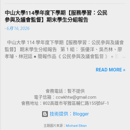
及 4 位【待觀察名單】；此外，也針對本會
開第二次公聽會（會議資料連結：
期高雄市議會的整體表現作出總評。 陳銘彬
https://reurl.cc/bd3jMd ），並於上會期（第
中山大學114學年度下學期【服務學習：公民
首先解釋本次評鑑結果公布時間之所以延宕
6 會期）由林智鴻議員完成提案；惟兩案於
參與及議會監督】期末學生分組報告
的原因：首先，第 6 會期的「委員會會議譯
法規委員會審查時被擱置，並要求市府提對
-
6月 16, 2026
文稿」遲至 5 月初才全部公告完畢；其次，
案，將延至本會期再審查。 其實，上一屆議
本會期「預算審查會議」的數量以及會議中
會（ 108 年）， 這二部自治條例草案就曾經
中山大學 114 學年度下學期【服務學習：公民參與及議會
議員發言內容的份量龐大，評鑑志工需大量
在議會走過公聽會及提案等程序，只可惜最
監督】 期末學生分組報告 第 1 組： 張優洋、吳杰林、廖
的閱讀時間，致使評鑑作業流程比預訂時間
後在大會二讀時決議擱置，遂功虧一簣！
孝璿、林冠廷 ● 簡報作品《 公民參與及議會監督 》 ● 影片
延後近 3 個月。 接著，陳銘彬公布本次獲選
108 年迄今， 這二部自治條例草案的內容，
作品《 3 分 鐘 帶 你 認 識 高 督 盟 》 第 2 組： 蘇凱文、王
【問政優質】的 10 位議員分別為： 白喬
都曾經歷多個版本修訂；除了納入該領域專
READ MORE »
方勳、張懷栩 ● 簡報作品《 民主，離我們有多近？ 》 ● 影
茵、李雅靜、邱俊憲、許采蓁、郭建盟、陳
家學者的專業意見，更因為市府各局處（尤
片作品《 民主，離我們有多近？ 》 第 3 組： 亞科夫 Iakov
玫娟、湯詠瑜、黃香菽、劉德林、鍾易仲
其是法制局）的寶貴建議，多次加以配合修
Galayda 、謝梓森 ● 簡報作品《 高督盟 》 ● 影片作品《 城
（依姓氏筆劃排列） ；此 10 位議員不論總
改。除此之外，民間也曾數度拜會陳其邁市
市漫威聯盟～高督盟 》
會務電話：暫不提供
質詢、業務部門質詢、委員會議、法案審查
長說明兩案的重要性及永續理念，並獲得陳
電子信箱：ccwkhtw@gmail.com
等，皆積極出席與發言，質詢內容也都言之
市長承諾支持立法。 這二部自治條例之所以
會務地址：802高雄市苓雅區輔仁路155號6F-1
有物，獲得評鑑委員們的普遍肯定；其中，
受到這麼多專家學者的高度期待，以及這麼
有幾位更因提出個人在「重大市政議題」的
技術提供：Blogger
多民間團體的持續支持推動；其背後最重要
問政成果，因此獲得加分。此外，本會期新
的原因，是大家的一個共同信念：「 社會的
主題圖片來源：
Michael Elkan
增「辦理公聽會」的評分項目，也有人因此
進步需要進步的制度，而制度需要靠立法永