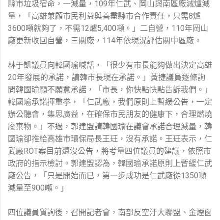
縣市垃圾宿命，一減量，109年仁武、岡山與南區廠減爐減
量，「高雄兼顧市民利益與善盡縣市合作責任，只需8爐
3600噸就夠了，不需12爐5,400噸。」二自營，110年岡山
廠更新收回自營，三關廠，114年依現況評估關中區廠。
林于凱議員向韓國瑜喊話，「很少有市長能夠做出決定高雄
20年發展的承諾，請韓市長現在承諾。」黃捷議員逐條詢
問韓國瑜願不願意承諾，「市長，你快點快點告訴我們。」
韓國瑜承諾揮重拳，「仁武廠，我們原則上暫緩公告，一定
辦公聽會，集思廣益，在確保市民朋友的健康下，合理燃燒
廢棄物。」不過，郭建盟請韓國瑜在議會承諾合理減量，韓
國瑜卻推給高雄市環保局長王玨，沒有承諾。王玨表示，仁
武廠ROT案目前還沒公告，將考量四位議員的建議，依照市
政府的指示檢討。郭建盟認為，韓國瑜承諾原則上暫緩仁武
廠公告，「只是開始而已，第一步成功是仁武廠從1350噸
減量至900噸。」
四位議員質詢後，召開記者會，南部反空汙大聯盟、金煙囪