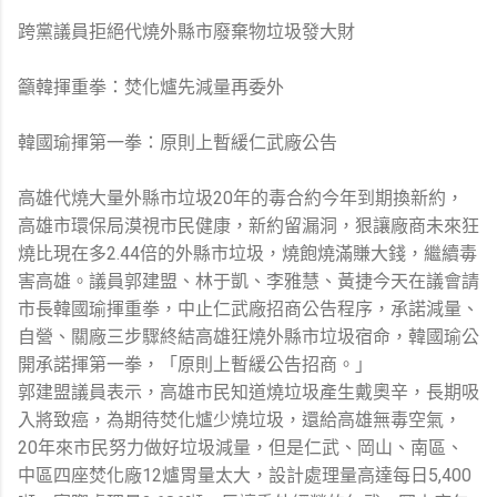
跨黨議員拒絕代燒外縣市廢棄物垃圾發大財
籲韓揮重拳：焚化爐先減量再委外
韓國瑜揮第一拳：原則上暫緩仁武廠公告
高雄代燒大量外縣市垃圾20年的毒合約今年到期換新約，
高雄市環保局漠視市民健康，新約留漏洞，狠讓廠商未來狂
燒比現在多2.44倍的外縣市垃圾，燒飽燒滿賺大錢，繼續毒
害高雄。議員郭建盟、林于凱、李雅慧、黃捷今天在議會請
市長韓國瑜揮重拳，中止仁武廠招商公告程序，承諾減量、
自營、關廠三步驟終結高雄狂燒外縣市垃圾宿命，韓國瑜公
開承諾揮第一拳，「原則上暫緩公告招商。」
郭建盟議員表示，高雄市民知道燒垃圾產生戴奧辛，長期吸
入將致癌，為期待焚化爐少燒垃圾，還給高雄無毒空氣，
20年來市民努力做好垃圾減量，但是仁武、岡山、南區、
中區四座焚化廠12爐胃量太大，設計處理量高達每日5,400