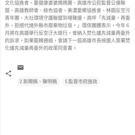
文化協進會、要健康婆婆媽媽團、高雄市公民監督公僕聯
盟、高雄教師會、綠色協會、美濃愛鄉協進會、林園反空污
青年團、大社環境守護聯盟到場聲援，高呼「先減量，再委
外，拒絕代燒外縣市廢棄物垃圾。」環保團體表示，今年６
月將在高雄舉行反空汙大遊行，會納入焚化爐先減量再委外
的訴求，如果罷韓通過，會請下一屆高雄市長候選人簽署焚
化爐先減量再委外的政策同意書。
2.新聞稿、聲明稿
5.監督市府施政
留
言