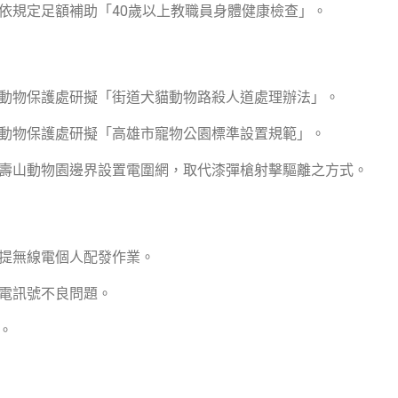
局依規定足額補助「40歲以上教職員身體健康檢查」。
業局動物保護處研擬「街道犬貓動物路殺人道處理辦法」。
業局動物保護處研擬「高雄市寵物公園標準設置規範」。
算於壽山動物園邊界設置電圍網，取代漆彈槍射擊驅離之方式。
手提無線電個人配發作業。
線電訊號不良問題。
主。