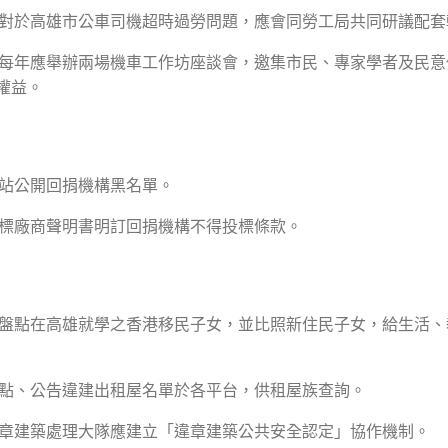
通局對於高雄市公車司機超時過勞問題，應會同勞工局共同研議配
通局每年應舉辦兩場機車工作坊座談會，邀集市民、專家學者及民
權益。
網站公開回捐機構黑名單。
案投標廠商聲明書明訂回捐機構不得投標條款。
育局盤點在高雄就學之香港移民子女，並比照新住民子女，給生活
動盤點、公告違建出租屋名單於各平台，供租屋族查詢。
與違章建築處理大隊應建立「違章建築公共安全認定」協作機制。