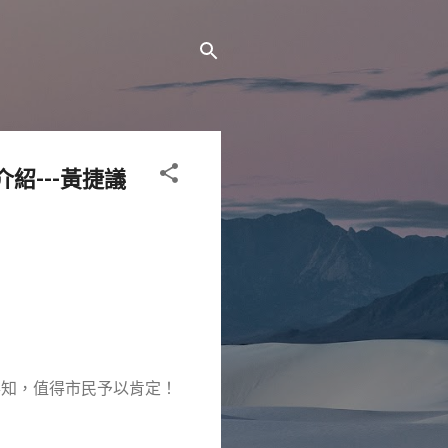
紹---黃捷議
得知，值得市民予以肯定！