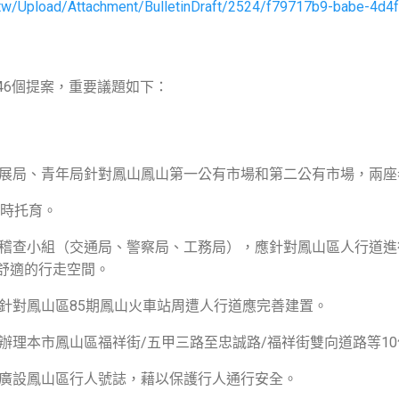
ov.tw/Upload/Attachment/BulletinDraft/2524/f79717b9-babe-4d4
46個提案，重要議題如下：
濟發展局、青年局針對鳳山鳳山第一公有市場和第二公有市場，兩
臨時托育。
行道稽查小組（交通局、警察局、工務局），應針對鳳山區人行道
舒適的行走空間。
局針對鳳山區85期鳳山火車站周遭人行道應完善建置。
局辦理本市鳳山區福祥街/五甲三路至忠誠路/福祥街雙向道路等1
通局廣設鳳山區行人號誌，藉以保護行人通行安全。