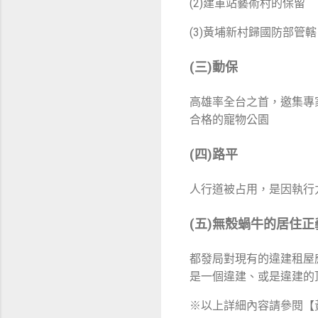
(2)建軍站藝術村的保留
(3)黃埔新村歸國防部
(三)動保
高雄率全台之首，邀集專
合格的寵物公園
(四)路平
人行道被占用，是因執行
(五)無殼蝸牛的居住正
都發局對現有的違建租屋
是一個違建、或是違建的
※以上詳細內容請參閱【