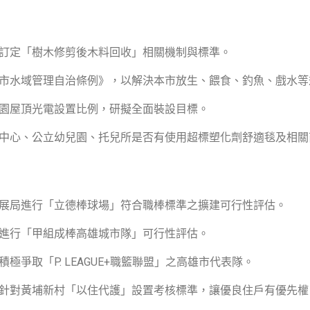
務局訂定「樹木修剪後木料回收」相關機制與標準。
高雄市水域管理自治條例》，以解決本市放生、餵食、釣魚、戲水
點校園屋頂光電設置比例，研擬全面裝設目標。
資源中心、公立幼兒園、托兒所是否有使用超標塑化劑舒適毯及相關
動發展局進行「立德棒球場」符合職棒標準之擴建可行性評估。
發局進行「甲組成棒高雄城市隊」可行性評估。
積極爭取「P. LEAGUE+職籃聯盟」之高雄市代表隊。
化局針對黃埔新村「以住代護」設置考核標準，讓優良住戶有優先權