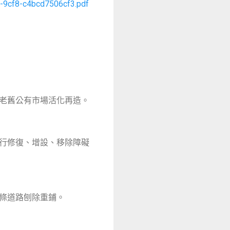
f-9cf8-c4bcd7506cf3.pdf
座老舊公有市場活化再造。
進行修復、增設、移除障礙
0條道路刨除重鋪。