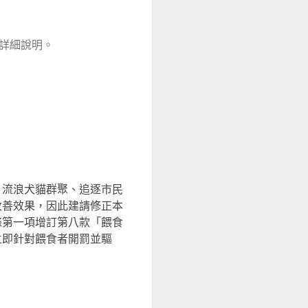
難詳細說明。
、流浪犬貓群聚、追逐市民
改善效果，因此建請修正本
條第一項增訂第八款「餵食
立即針對餵食者開罰並驅