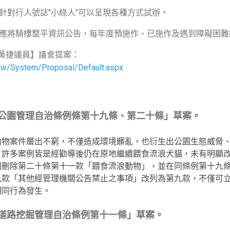
局針對行人號誌"小綠人"可以呈現各種方式試辦。
務局應將騎樓整平資訊公告，每年度預施作、已施作及遇到障礙困
黃捷議員】議會提案：
v.tw/System/Proposal/Default.aspx
市公園管理自治條例條第十九條、第二十條」草案。
動物案件層出不窮，不僅造成環境髒亂，也衍生出公園生態威脅
，許多案例皆是經勸導後仍在原地繼續餵食流浪犬貓，未有明顯
例刪除第二十條第十一款「餵食流浪動物」，並在同條例第十九
八款「其他經管理機關公告禁止之事項」改列為第九款，不僅可
相同行為發生。
市道路挖掘管理自治條例第十一條」草案。