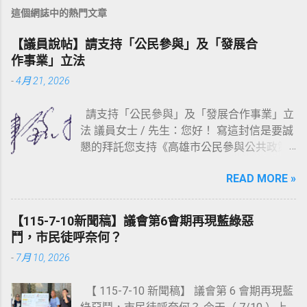
這個網誌中的熱門文章
【議員說帖】請支持「公民參與」及「發展合
作事業」立法
-
4月 21, 2026
請支持「公民參與」及「發展合作事業」立
法 議員女士 / 先生：您好！ 寫這封信是要誠
懇的拜託您支持《高雄市公民參與公共政策
自治條例草案》（連結：
READ MORE »
https://reurl.cc/WbAmpD ）以及《高雄市發
展合作事業自治條例草案》（連結：
https://reurl.cc/r03Olr ）這二部草案的立
【115-7-10新聞稿】議會第6會期再現藍綠惡
法。 《高雄市公民參與公共政策自治條例草
鬥，市民徒呼奈何？
案》已於去（ 114 ）年 10 月 29 日，由湯詠
-
7月 10, 2026
瑜議員召開公聽會（會議資料連結：
https://reurl.cc/0m483Y ），並於上會期（第
【 115-7-10 新聞稿】 議會第 6 會期再現藍
6 會期）由湯議員完成提案；《高雄市發展