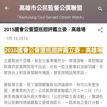
跳到主要內容
高雄市公民監督公僕聯盟
「Kaohsiung Civil Servant Citizen Watch」
2015國會公督盟巡迴評鑑立委 - 高雄場
-
7月 15, 2015
2015國會公督盟巡迴評鑑立委 - 高雄場
立委質詢千百種，有些立委準備充分、條理清晰，
常把推諉
卸責的官員問到答不出話；也有一些立委事前沒做功課，
在
質詢台上和官員閒聊充場面，甚至說錯話鬧笑話。
要監督立委，除了當個鍵盤政治評論員外，你可以有更全
面、
更專業的方式。公民監督國會聯盟八月二十二日（六）
將至高雄文藻外語大學舉行「公民評鑑立委活動」，
邀請在
地公民夥伴透過觀看立委質詢影片，一起來為立委打分數。