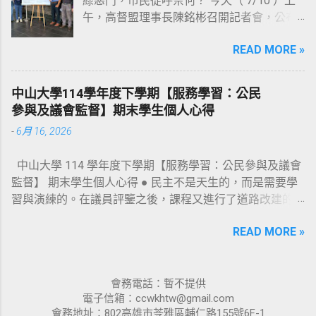
綠惡鬥，市民徒呼奈何？ 今天（ 7/10 ）上
合作事業自治條例草案》則於 113 年 10 月
午，高督盟理事長陳銘彬召開記者會，公布
22 日，由黃柏霖議員召開第一次公聽會（會
《高雄市議會第四屆第 6 會期議員評鑑結果
議資料連結： https://reurl.cc/M26xam ），
READ MORE »
報告》，共選出 10 位【問政優質議員】、以
去（ 114 ）年 9 月 24 日，由林智鴻議員召
及 4 位【待觀察名單】；此外，也針對本會
開第二次公聽會（會議資料連結：
期高雄市議會的整體表現作出總評。 陳銘彬
https://reurl.cc/bd3jMd ），並於上會期（第
中山大學114學年度下學期【服務學習：公民
首先解釋本次評鑑結果公布時間之所以延宕
6 會期）由林智鴻議員完成提案；惟兩案於
參與及議會監督】期末學生個人心得
的原因：首先，第 6 會期的「委員會會議譯
法規委員會審查時被擱置，並要求市府提對
-
6月 16, 2026
文稿」遲至 5 月初才全部公告完畢；其次，
案，將延至本會期再審查。 其實，上一屆議
本會期「預算審查會議」的數量以及會議中
會（ 108 年）， 這二部自治條例草案就曾經
中山大學 114 學年度下學期【服務學習：公民參與及議會
議員發言內容的份量龐大，評鑑志工需大量
在議會走過公聽會及提案等程序，只可惜最
監督】 期末學生個人心得 ● 民主不是天生的，而是需要學
的閱讀時間，致使評鑑作業流程比預訂時間
後在大會二讀時決議擱置，遂功虧一簣！
習與演練的。在議員評鑒之後，課程又進行了道路改建的服
延後近 3 個月。 接著，陳銘彬公布本次獲選
108 年迄今， 這二部自治條例草案的內容，
務學習實作。這次實作讓我們從旁觀的「監督者」角色，進
【問政優質】的 10 位議員分別為： 白喬
都曾經歷多個版本修訂；除了納入該領域專
READ MORE »
一步轉換為走入社區的「提案者」與「參與者」。道路改建
茵、李雅靜、邱俊憲、許采蓁、郭建盟、陳
家學者的專業意見，更因為市府各局處（尤
看似僅是工程技術與預算編列的問題，實際上卻牽涉到不同
玫娟、湯詠瑜、黃香菽、劉德林、鍾易仲
其是法制局）的寶貴建議，多次加以配合修
持份者的利益、社會的接受度與政策方向性。 … 〈 詳全文
（依姓氏筆劃排列） ；此 10 位議員不論總
改。除此之外，民間也曾數度拜會陳其邁市
〉（張優洋，中國文學系 4 年級） ● 「公民參與與議會監
會務電話：暫不提供
質詢、業務部門質詢、委員會議、法案審查
長說明兩案的重要性及永續理念，並獲得陳
電子信箱：ccwkhtw@gmail.com
督」這門課讓我對民主政治與公民參與有更深入的了解。透
等，皆積極出席與發言，質詢內容也都言之
市長承諾支持立法。 這二部自治條例之所以
會務地址：802高雄市苓雅區輔仁路155號6F-1