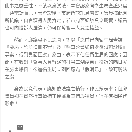
此事之嚴重性，不該以身試法。本會認為向衛生局查證只需
一通電話而已，若查證後，市府確認訊息屬實，議員據此有
所抗議，自會獲得人民肯定；若市府否認該訊息屬實，議員
也可向投訴人澄清，仍可保障醫事人員之權益。
然而，邱議員不此之圖，卻以「之前曾向衛生局查證
『藥局、診所造冊不實』及『醫事公會如何遴選試辦診所』
等案，得到負面回應」為由，表示不信任衛生局的回應；因
此，在收到「醫事人員暫緩施打第二劑疫苗」投訴的隔日就
在臉書爆料，卻遭衛生局立刻回應為「假消息」，致有觸法
之虞。
身為民意代表，應知依法謹言慎行，作民眾表率；但邱
議員卻在貿然行事遭指正後還為其錯誤狡辯，實在有損民代
形象！