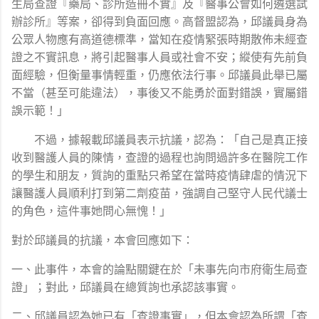
生局查證『藥局、診所造冊不實』及『醫事公會如何遴選試
辦診所』等案，卻得到負面回應。高督盟認為，邱議員身為
公眾人物應有高道德標準，當知在疫情緊張時期散佈未經查
證之不實訊息，將引起醫事人員或社會不安；縱使有先前負
面經驗，但衡量事情輕重，仍應依法行事。邱議員此舉已屬
不當（甚至可能違法），事後又不能勇於面對錯誤，實屬錯
誤示範！」
不過，據報載邱議員表示抗議，認為：「自己是真正接
收到醫護人員的陳情，查證的過程也詢問過許多在醫院工作
的學生和朋友，質詢的重點只希望在當時疫情肆虐的情況下
讓醫護人員順利打到第二劑疫苗，強調自己堅守人民代議士
的角色，這件事她問心無愧！」
對於邱議員的抗議，本會回應如下：
一、此事件，本會的論點關鍵在於「未事先向市府衛生局查
證」；對此，邱議員在總質詢也承認該事實。
二、邱議員認為她已有「查證事實」，但本會認為所謂「查