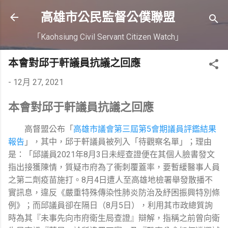
跳到主要內容
高雄市公民監督公僕聯盟
「Kaohsiung Civil Servant Citizen Watch」
本會對邱于軒議員抗議之回應
-
12月 27, 2021
本會對邱于軒議員抗議之回應
高督盟公布「
高雄市議會第三屆第5會期議員評鑑結果
報告
」，其中，邱于軒議員被列入「待觀察名單」；理由
是：「邱議員2021年8月3日未經查證便在其個人臉書發文
指出接獲陳情，質疑市府為了衝刺覆蓋率，要暫緩醫事人員
之第二劑疫苗施打。8月4日遭人至高雄地檢署舉發散播不
實訊息，違反《嚴重特殊傳染性肺炎防治及紓困振興特別條
例》；而邱議員卻在隔日（8月5日），利用其市政總質詢
時為其『未事先向市府衛生局查證』辯解，指稱之前曾向衛