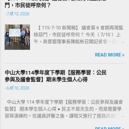
法。 《高雄市公民參與公共政策自治條例草
鬥，市民徒呼奈何？
案》已於去（ 114 ）年 10 月 29 日，由湯詠
-
7月 10, 2026
瑜議員召開公聽會（會議資料連結：
https://reurl.cc/0m483Y ），並於上會期（第
【 115-7-10 新聞稿】 議會第 6 會期再現藍
6 會期）由湯議員完成提案；《高雄市發展
綠惡鬥，市民徒呼奈何？ 今天（ 7/10 ）上
合作事業自治條例草案》則於 113 年 10 月
午，高督盟理事長陳銘彬召開記者會，公布
22 日，由黃柏霖議員召開第一次公聽會（會
《高雄市議會第四屆第 6 會期議員評鑑結果
議資料連結： https://reurl.cc/M26xam ），
READ MORE »
報告》，共選出 10 位【問政優質議員】、以
去（ 114 ）年 9 月 24 日，由林智鴻議員召
及 4 位【待觀察名單】；此外，也針對本會
開第二次公聽會（會議資料連結：
期高雄市議會的整體表現作出總評。 陳銘彬
https://reurl.cc/bd3jMd ），並於上會期（第
中山大學114學年度下學期【服務學習：公民
首先解釋本次評鑑結果公布時間之所以延宕
6 會期）由林智鴻議員完成提案；惟兩案於
參與及議會監督】期末學生個人心得
的原因：首先，第 6 會期的「委員會會議譯
法規委員會審查時被擱置，並要求市府提對
-
6月 16, 2026
文稿」遲至 5 月初才全部公告完畢；其次，
案，將延至本會期再審查。 其實，上一屆議
本會期「預算審查會議」的數量以及會議中
會（ 108 年）， 這二部自治條例草案就曾經
中山大學 114 學年度下學期【服務學習：公民參與及議會
議員發言內容的份量龐大，評鑑志工需大量
在議會走過公聽會及提案等程序，只可惜最
監督】 期末學生個人心得 ● 民主不是天生的，而是需要學
的閱讀時間，致使評鑑作業流程比預訂時間
後在大會二讀時決議擱置，遂功虧一簣！
習與演練的。在議員評鑒之後，課程又進行了道路改建的服
延後近 3 個月。 接著，陳銘彬公布本次獲選
108 年迄今， 這二部自治條例草案的內容，
務學習實作。這次實作讓我們從旁觀的「監督者」角色，進
【問政優質】的 10 位議員分別為： 白喬
都曾經歷多個版本修訂；除了納入該領域專