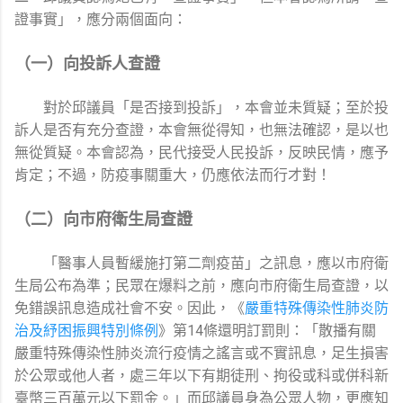
證事實」，應分兩個面向：
（一）向投訴人查證
對於邱議員「是否接到投訴」，本會並未質疑；至於投
訴人是否有充分查證，本會無從得知，也無法確認，是以也
無從質疑。本會認為，民代接受人民投訴，反映民情，應予
肯定；不過，防疫事關重大，仍應依法而行才對！
（二）向市府衛生局查證
「醫事人員暫緩施打第二劑疫苗」之訊息，應以市府衛
生局公布為準；民眾在爆料之前，應向市府衛生局查證，以
免錯誤訊息造成社會不安。因此，《
嚴重特殊傳染性肺炎防
治及紓困振興特別條例
》第14條還明訂罰則：「散播有關
嚴重特殊傳染性肺炎流行疫情之謠言或不實訊息，足生損害
於公眾或他人者，處三年以下有期徒刑、拘役或科或併科新
臺幣三百萬元以下罰金。」而邱議員身為公眾人物，更應知