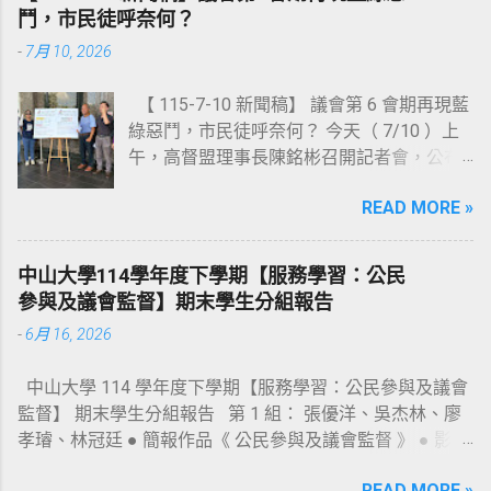
法。 《高雄市公民參與公共政策自治條例草
鬥，市民徒呼奈何？
案》已於去（ 114 ）年 10 月 29 日，由湯詠
-
7月 10, 2026
瑜議員召開公聽會（會議資料連結：
https://reurl.cc/0m483Y ），並於上會期（第
【 115-7-10 新聞稿】 議會第 6 會期再現藍
6 會期）由湯議員完成提案；《高雄市發展
綠惡鬥，市民徒呼奈何？ 今天（ 7/10 ）上
合作事業自治條例草案》則於 113 年 10 月
午，高督盟理事長陳銘彬召開記者會，公布
22 日，由黃柏霖議員召開第一次公聽會（會
《高雄市議會第四屆第 6 會期議員評鑑結果
議資料連結： https://reurl.cc/M26xam ），
READ MORE »
報告》，共選出 10 位【問政優質議員】、以
去（ 114 ）年 9 月 24 日，由林智鴻議員召
及 4 位【待觀察名單】；此外，也針對本會
開第二次公聽會（會議資料連結：
期高雄市議會的整體表現作出總評。 陳銘彬
https://reurl.cc/bd3jMd ），並於上會期（第
中山大學114學年度下學期【服務學習：公民
首先解釋本次評鑑結果公布時間之所以延宕
6 會期）由林智鴻議員完成提案；惟兩案於
參與及議會監督】期末學生分組報告
的原因：首先，第 6 會期的「委員會會議譯
法規委員會審查時被擱置，並要求市府提對
-
6月 16, 2026
文稿」遲至 5 月初才全部公告完畢；其次，
案，將延至本會期再審查。 其實，上一屆議
本會期「預算審查會議」的數量以及會議中
會（ 108 年）， 這二部自治條例草案就曾經
中山大學 114 學年度下學期【服務學習：公民參與及議會
議員發言內容的份量龐大，評鑑志工需大量
在議會走過公聽會及提案等程序，只可惜最
監督】 期末學生分組報告 第 1 組： 張優洋、吳杰林、廖
的閱讀時間，致使評鑑作業流程比預訂時間
後在大會二讀時決議擱置，遂功虧一簣！
孝璿、林冠廷 ● 簡報作品《 公民參與及議會監督 》 ● 影片
延後近 3 個月。 接著，陳銘彬公布本次獲選
108 年迄今， 這二部自治條例草案的內容，
作品《 3 分 鐘 帶 你 認 識 高 督 盟 》 第 2 組： 蘇凱文、王
【問政優質】的 10 位議員分別為： 白喬
都曾經歷多個版本修訂；除了納入該領域專
READ MORE »