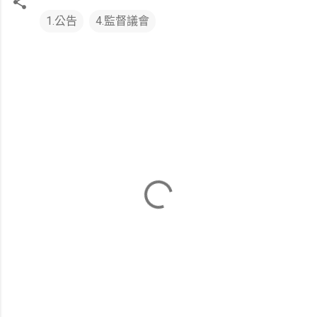
1.公告
4.監督議會
留
言