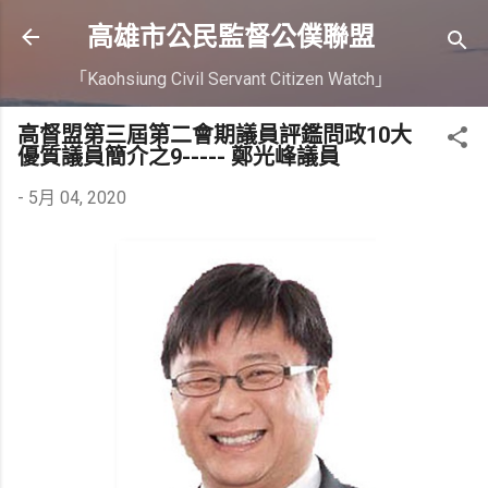
跳到主要內容
高雄市公民監督公僕聯盟
「Kaohsiung Civil Servant Citizen Watch」
高督盟第三屆第二會期議員評鑑問政10大
優質議員簡介之9----- 鄭光峰議員
-
5月 04, 2020