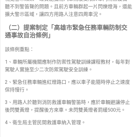
聽不到警笛聲的問題。且前方車輛群起一片閃爍燈海，還能
擴大警示區域，讓四方用路人注意四周車況。
（二）提案制定「高雄市緊急任務車輛防制交
通事故自治條例」
該條例重點：
1、車輛所屬機關應制作防禦性駕駛訓練課程教材，每年對
駕駛人實施至少二次防禦駕駛安全訓練。
2、緊急任務車輛進紅燈路口，應以車子能隨時停止之速度
保持慢行。
3、用路人於聽到消防救護車輛警笛時，應於車輛避讓停止
後閃雙黃燈，提醒後方來車。未閃雙黃燈者罰緩500元。
4、衛生局主管民間救護車納入管理。