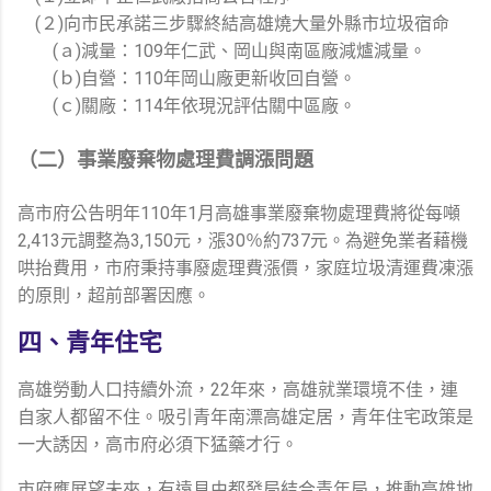
(２)向市民承諾三步驟終結高雄燒大量外縣市垃圾宿命
(ａ)減量：109年仁武、岡山與南區廠減爐減量。
(ｂ)自營：110年岡山廠更新收回自營。
(ｃ)關廠：114年依現況評估關中區廠。
（二）事業廢棄物處理費調漲問題
高市府公告明年110年1月高雄事業廢棄物處理費將從每噸
2,413元調整為3,150元，漲30％約737元。為避免業者藉機
哄抬費用，市府秉持事廢處理費漲價，家庭垃圾清運費凍漲
的原則，超前部署因應。
四、青年住宅
高雄勞動人口持續外流，22年來，高雄就業環境不佳，連
自家人都留不住。吸引青年南漂高雄定居，青年住宅政策是
一大誘因，高市府必須下猛藥才行。
市府應展望未來，有遠見由都發局結合青年局，推動高雄地