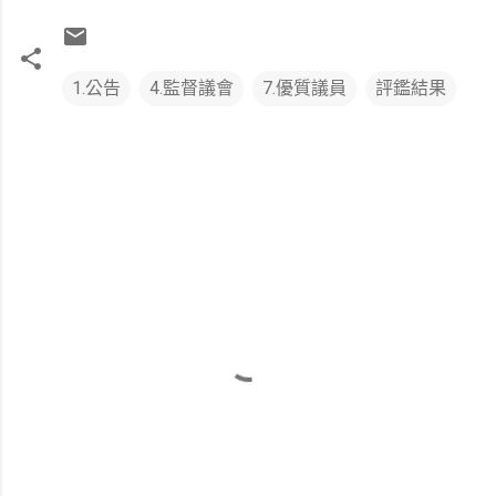
1.公告
4.監督議會
7.優質議員
評鑑結果
留
言