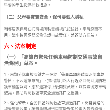
早餐的學生提供補救措施。
（二）父母要寶寶安全，保母要個人隱私
輔導居家保母在托育場所裝雲端視訊記錄器，平時錄而不
用，肇事後再調閱影像佐證事故責任，兼顧雙方權益。
六、法案制定
（一）「高雄市緊急任務車輛防制交通事故自
治條例」草案。
1、鳳翔分隊事故關鍵之一在於「肇事車輛未聽聞消防車輛
警笛，不及避讓釀禍」，提出請用路人行近路口聽到消防救
護車輛警報時，應於避讓停止後閃雙黃燈，以提醒後方車輛
避讓，協助消防救護車安全通過路口之倡議。
2、強化警示，全民保護消防救護車通過路口。閃雙黃燈的
視覺警示效果，確實能彌補汽車駕駛受限於車內隔音設備，