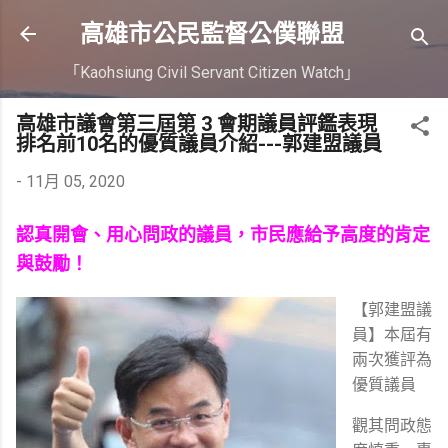
跳到主要內容
高雄市公民監督公僕聯盟
「Kaohsiung Civil Servant Citizen Watch」
高雄市議會第三屆第 3 會期議員評鑑表現
排名前10名的優質議員介紹---郭建盟議員
-
11月 05, 2020
認真開會、用心問政的議員，市民應給予高度的肯定
與鼓勵！
【郭建盟議
員】本屆有
兩次獲評為
優質議員
觀其問政態