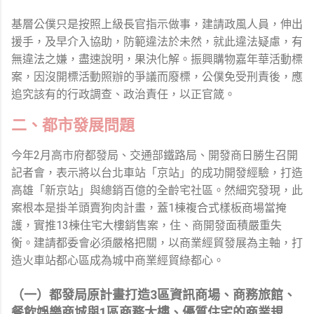
基層公僕只是按照上級長官指示做事，建請政風人員，伸出
援手，及早介入協助，防範違法於未然，就此違法疑慮，有
無違法之嫌，盡速說明，果決化解。振興購物嘉年華活動標
案，因沒開標活動照辦的爭議而廢標，公僕免受刑責後，應
追究該有的行政調查、政治責任，以正官箴。
二、都市發展問題
今年2月高市府都發局、交通部鐵路局、開發商日勝生召開
記者會，表示將以台北車站「京站」的成功開發經驗，打造
高雄「新京站」與總銷百億的全齡宅社區。然細究發現，此
案根本是掛羊頭賣狗肉計畫，蓋1棟複合式樣板商場當掩
護，實推13棟住宅大樓銷售案，住、商開發面積嚴重失
衡。建請都委會必須嚴格把關，以商業經貿發展為主軸，打
造火車站都心區成為城中商業經貿綠都心。
（一）都發局原計畫打造3區資訊商場、商務旅館、
餐飲娛樂商城與1區商務大樓、優質住宅的商業規