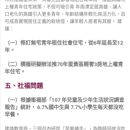
上權青年住宅政策，不但可吸引青 年南漂定居高雄，讓人
口老化的高雄引入更多青年，年齡結構年輕化與活力化，且
可成為實現居住正義的新途徑，讓年輕人居者有其屋。 建
議：
（一）修訂無宅青年租住社會住宅，從6年延長至12
年。
（二）積極研擬辦法推70年蛋黃區輕奢3房地上權青
年住宅。
五、社福問題
（一）根據衛福部「107 年兒童及少年生活狀況調查
報告」統計， 6.7%國中生與 7.7%小學生每天都沒吃
早餐。
建請教育局，三個月內研提「早餐補手」，為臨時因故沒吃