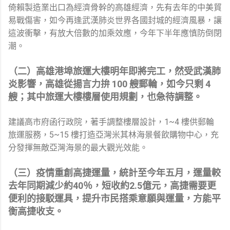
倚賴製造業出口為經濟骨幹的高雄經濟，先有去年的中美貿
易戰傷害，如今再逢武漢肺炎世界各國封城的經濟風暴，讓
這波衝擊，有放大倍數的加乘效應，今年下半年應慎防倒閉
潮。
（二）高雄港埠旅運大樓明年即將完工，然受武漢肺
炎影響，高雄從揚言力拚 100 艘郵輪，如今只剩 4
艘；其中旅運大樓樓層使用規劃，也急待調整。
建議高市府函行政院，著手調整樓層設計，1~4 樓供郵輪
旅運服務，5~15 樓打造亞灣米其林海景餐飲購物中心，充
分發揮無敵亞灣海景的最大觀光效能。
（三）疫情重創高捷運量，統計至今年五月，運量較
去年同期減少約40％，短收約2.5億元，高捷需要更
便利的接駁運具，提升市民搭乘意願與運量，方能平
衡高捷收支。