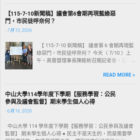
展合作事業自治條例草案》（連結：
https://reurl.cc/r03Olr ）這二部草案的立
【115-7-10新聞稿】議會第6會期再現藍綠惡
法。 《高雄市公民參與公共政策自治條例草
鬥，市民徒呼奈何？
案》已於去（ 114 ）年 10 月 29 日，由湯詠
-
7月 10, 2026
瑜議員召開公聽會（會議資料連結：
https://reurl.cc/0m483Y ），並於上會期（第
【 115-7-10 新聞稿】 議會第 6 會期再現藍
6 會期）由湯議員完成提案；《高雄市發展
綠惡鬥，市民徒呼奈何？ 今天（ 7/10 ）上
合作事業自治條例草案》則於 113 年 10 月
午，高督盟理事長陳銘彬召開記者會，公布
22 日，由黃柏霖議員召開第一次公聽會（會
《高雄市議會第四屆第 6 會期議員評鑑結果
議資料連結： https://reurl.cc/M26xam ），
READ MORE »
報告》，共選出 10 位【問政優質議員】、以
去（ 114 ）年 9 月 24 日，由林智鴻議員召
及 4 位【待觀察名單】；此外，也針對本會
開第二次公聽會（會議資料連結：
期高雄市議會的整體表現作出總評。 陳銘彬
https://reurl.cc/bd3jMd ），並於上會期（第
中山大學114學年度下學期【服務學習：公民
首先解釋本次評鑑結果公布時間之所以延宕
6 會期）由林智鴻議員完成提案；惟兩案於
參與及議會監督】期末學生個人心得
的原因：首先，第 6 會期的「委員會會議譯
法規委員會審查時被擱置，並要求市府提對
-
6月 16, 2026
文稿」遲至 5 月初才全部公告完畢；其次，
案，將延至本會期再審查。 其實，上一屆議
本會期「預算審查會議」的數量以及會議中
會（ 108 年）， 這二部自治條例草案就曾經
中山大學 114 學年度下學期【服務學習：公民參與及議會
議員發言內容的份量龐大，評鑑志工需大量
在議會走過公聽會及提案等程序，只可惜最
監督】 期末學生個人心得 ● 民主不是天生的，而是需要學
的閱讀時間，致使評鑑作業流程比預訂時間
後在大會二讀時決議擱置，遂功虧一簣！