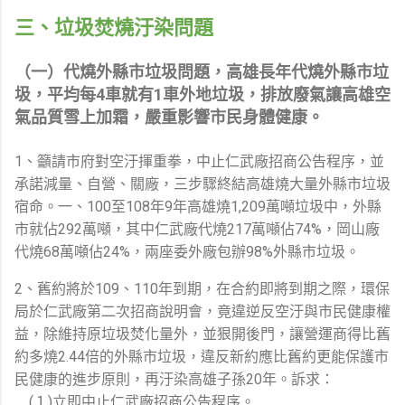
三、垃圾焚燒汙染問題
（一）代燒外縣市垃圾問題，高雄長年代燒外縣市垃
圾，平均每4車就有1車外地垃圾，排放廢氣讓高雄空
氣品質雪上加霜，嚴重影響市民身體健康。
1、籲請市府對空汙揮重拳，中止仁武廠招商公告程序，並
承諾減量、自營、關廠，三步驟終結高雄燒大量外縣市垃圾
宿命。一、100至108年9年高雄燒1,209萬噸垃圾中，外縣
市就佔292萬噸，其中仁武廠代燒217萬噸佔74%，岡山廠
代燒68萬噸佔24%，兩座委外廠包辦98%外縣市垃圾。
2、舊約將於109、110年到期，在合約即將到期之際，環保
局於仁武廠第二次招商說明會，竟違逆反空汙與市民健康權
益，除維持原垃圾焚化量外，並狠開後門，讓營運商得比舊
約多燒2.44倍的外縣市垃圾，違反新約應比舊約更能保護市
民健康的進步原則，再汙染高雄子孫20年。訴求：
(１)立即中止仁武廠招商公告程序。