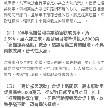
救高捷，共享電動自行車會是小兵立大功的藥方。便捷性媲
美機車，彌補高雄大眾運輸路網不足的缺失，讓捷運直接開
到恁叨門腳口，且肇事率顛覆想像的低，將是提高運量，平
衡紅橘線、輕軌與未來黃線收支的關鍵藥方之一。
（四）108年高雄營利事業銷售額成長率，負
2.59%，居六都之末，經發局目前準備投入5000萬
「高雄振興活動」救急，然該活動之實施辦法，不具
乘數效果，替代性太高。
建議市府及早做出準備，擴大內需、預先救助，並可比照主
計處隨機抽樣本的方式，抽出10萬市民，每人發給500元消
費券，透過市民消費，帶動經濟乘數效應。
（五）「高雄振興活動」倉促上路問題，高市府動用
促產基金5,000萬元，從6月1日起至8月31日，推出
「振興購物嘉年華」，但是活動標案因倉促上路，以
致爭議不斷，恐有違法疑慮。