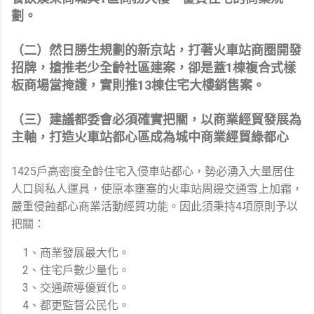
劃。
（二）然日勝生規劃的新京站，打著火車站商圈開發
招牌，搶推老少全齡社區建案，卻是蓋1棟複合式樣
板商場當掩護，實則推13棟住宅大樓銷售案。
（三）建議都委會必須確實把關，以商業經貿發展為
主軸，打造火車站都心區成為城中商業經貿綠都心
1425戶高密度全齡住宅入侵車站都心，勢必湧入大量居住
人口與私人運具，使原本壅塞的火車站周邊交通雪上加霜，
嚴重侵蝕都心商業活動經貿功能。因此須秉持4項原則予以
把關：
1、商業發展最大化。
2、住宅戶數少量化。
3、交通疏導優質化。
4、都更監督公民化。