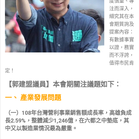
度慎重、專
注而深入，
細究其在本
會期質詢及
提案內容：
有數據事實
以證，務實
而不浮誇，
值得市民肯
定！
【郭建盟議員】本會期關注議題如下：
一、 產業發展問題
（一）108年台灣營利事業銷售額成長率，高雄負成
長2.59%，整體減少1,246億，在六都之中墊底，其
中又以製造業情況最為嚴重。