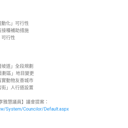
電動化」可行性
苗接種補助措施
」可行性
礙坡道」全段規劃
地重劃區」地目變更
落實動物友善城市
富街」人行道設置
李雅慧議員】議會提案：
v.tw/System/Councilor/Default.aspx