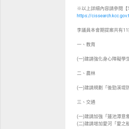
※以上詳細內容請參閱【
https://cissearch.kcc.go
李議員本會期提案共有1
一、教育
(一)建請強化身心障礙學
二、農林
(一)建請規劃「後勁溪堤
三、交通
(一)建請加強「蓮池潭
(二)建請增加愛河「愛