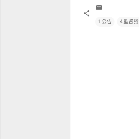
1.公告
4.監督
留
言