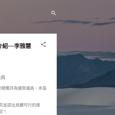
紹---李雅慧
議員
會期獲評為優質議員，本屆
究並提出具體可行的建
得市民肯定！