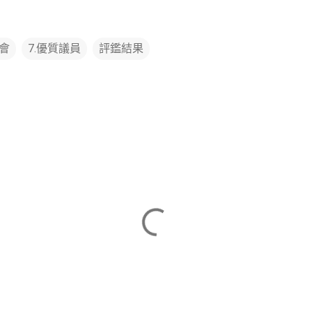
議會
7.優質議員
評鑑結果