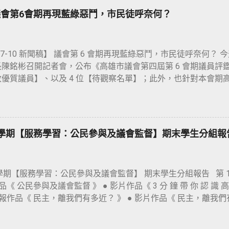
： https://reurl.cc/M26xam ），去（ 114 ）年 9 月 
稿】議會第6會期再現藍綠惡鬥，市民徒呼奈何？
資料連結： https://reurl.cc/bd3jMd ），並於上會期（第
兩案於法規委員會審查時被擱置，並要求市府提對案，將延至本會
 108 年）， 這二部自治條例草案就曾經在議會走過公聽會及
5-7-10 新聞稿】 議會第 6 會期再現藍綠惡鬥，市民徒呼奈何？ 今
時決議擱置，遂功虧一簣！ 108 年迄今， 這二部自治條例草
陳銘彬召開記者會，公布《高雄市議會第四屆第 6 會期議員評鑑
；除了納入該領域專家學者的專業意見，更因為市府各局處（尤
政優質議員】、以及 4 位【待觀察名單】；此外，也針對本會期
以配合修改。除此之外，民間也曾數度拜會陳其邁市長說明兩案
陳銘彬首先解釋本次評鑑結果公布時間之所以延宕的原因：首先，
長承諾支持立法。 這二部自治條例之所以受到這麼多專家學者的
稿」遲至 5 月初才全部公告完畢；其次，本會期「預算審查會議
的持續支持推動；其背後最重要的原因，是大家的一個共同信念：
的份量龐大，評鑑志工需大量的閱讀時間，致使評鑑作業流程比預訂
而制度需要靠立法永續落實 」。 8 年來，為了使這二部自治
銘彬公布本次獲選【問政優質】的 10 位議員分別為： 白喬茵
公聽會、研討會，盡量彙整國內相關領域專家學者的意見，我們
下學期【服務學習：公民參與及議會監督】期末學生分組報
盟、陳玫娟、湯詠瑜、黃香菽、劉德林、鍾易仲 （依姓氏筆劃排列
： 一、《高雄市公民參與公共政策自治條例》是在建構『深化民
、業務部門質詢、委員會議、法案審查等，皆積極出席與發言，
對民意紛擾時有所依循，以避免官民對抗、滋生民怨。 二、《高
委員們的普遍肯定；其中，有幾位更因提出個人在「重大市政議
則是促進『庶民經濟』、『弱勢就業』（例如中高齡）的方案。其實
下學期【服務學習：公民參與及議會監督】 期末學生分組報告 第 1
外，本會期新增「辦理公聽會」的評分項目，也有人因此獲得加分。
1...
 公民參與及議會監督 》 ● 影片作品《 3 分 鐘 帶 你 認 識 高 督
共 32 場公聽會，議題包括幼托、長照、社宅、營建土方、食
報作品《 民主，離我們有多近？ 》 ● 影片作品《 民主，離我們有多
應現實的議題，陳銘彬表示肯定，認為議員用心於研議政策解方
a 、謝梓森 ● 簡報作品《 高督盟 》 ● 影片作品《 城市漫威聯盟～高督
列入【待觀察名單】共有 4 人～ 陳善慧 、 黃天煌 、 林志誠 及 
於 50 分；其中， 陳善慧 、 林志誠 及 吳銘賜 3 位還有「 