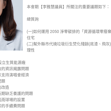
本會期【李雅慧議員】所關注的重要議題如下：
總質詢
(一)如何運用 2050 淨零碳排的「資源循環零
住宅
(二)幫外縣市代燒垃圾衍生焚化殘餘(底渣、飛灰
理性
-設立生質能源廠
教的資訊揭露問題
以支持演唱會經濟
問題
的改造
長期缺乏養護的問題
風雨球場的設置
薪的手續費問題