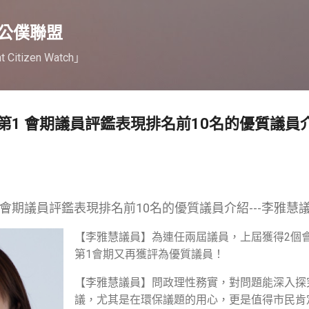
跳到主要內容
公僕聯盟
nt Citizen Watch」
1 會期議員評鑑表現排名前10名的優質議員介
 會期議員評鑑表現排名前10名的優質議員介紹---李雅慧
【李雅慧議員】為連任兩屆議員，上屆獲得2個
第1會期又再獲評為優質議員！
【李雅慧議員】問政理性務實，對問題能深入探
議，尤其是在環保議題的用心，更是值