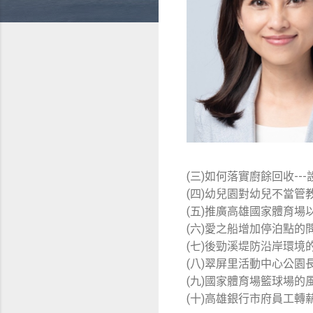
(三)如何落實廚餘回收--
(四)幼兒園對幼兒不當管
(五)推廣高雄國家體育場
(六)愛之船增加停泊點的
(七)後勁溪堤防沿岸環境
(八)翠屏里活動中心公園
(九)國家體育場籃球場的
(十)高雄銀行市府員工轉