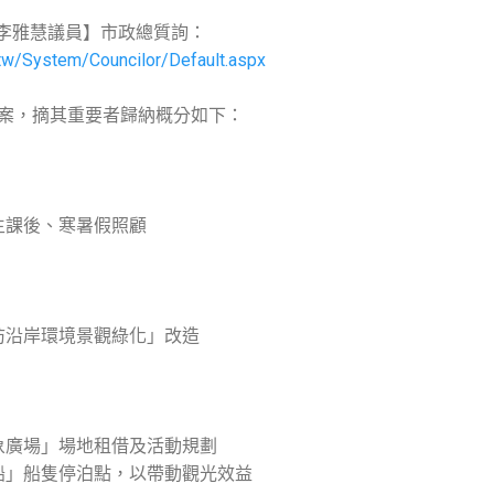
李雅慧議員】市政總質詢：
v.tw/System/Councilor/Default.aspx
1案，摘其重要者歸納概分如下：
生課後、寒暑假照顧
防沿岸環境景觀綠化」改造
意象廣場」場地租借及活動規劃
之船」船隻停泊點，以帶動觀光效益