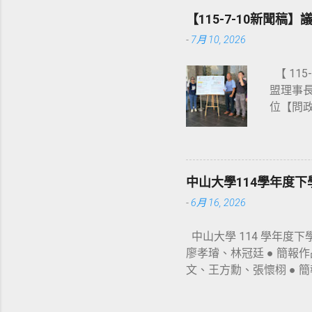
議資料連結
【115-7-10新聞
聽會（會議
-
7月 10, 2026
案；惟
屆議會（
【 11
大會二讀
盟理事長
本修訂
位【問
多次加
總評。 
得陳市
議譯文
間團體
言內容
的制度，
接著，陳
次舉辦
中山大學114學年度
蓁、郭建
進步」
-
6月 16, 2026
總質詢
市府面
得評鑑
例草案》
中山大學 114 學年度
加分。此
年宣告 20
廖孝璿、林冠廷 ● 簡報作品《
議員舉辦
文、王方勳、張懷栩 ● 簡
各種呼
科夫 Iakov Galayd
至於本次
總分皆低