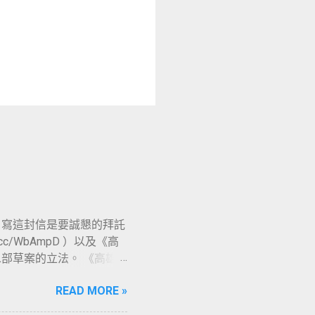
 寫這封信是要誠懇的拜託
c/WbAmpD ）以及《高
 ）這二部草案的立法。 《高雄
，由湯詠瑜議員召開公聽會
READ MORE »
6 會期）由湯議員完成提案；《高
霖議員召開第一次公聽會（會