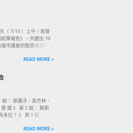
24 日，由林智鴻議員召開第二次公
 6 會期）由林智鴻議員完成提
期再審查。 其實，上一
提案等程序，只可惜最後在
天（ 7/10 ）上午，高督
案的內容，都曾經歷多個版
結果報告》，共選出 10
其是法制局）的寶貴建議，
高雄市議會的整體表現作出
的重要性及永續理念，並獲
第 6 會期的「委員會會
高度期待，以及這麼多民
READ MORE »
」的數量以及會議中議員發
「 社會的進步需要進步
時間延後近 3 個月。
條例設想周全，民間團體多
、李雅靜、邱俊憲、許采
唯一的著眼點就是「高雄市
告
） ；此 10 位議員不論
主』的具體操作機制，使
質詢內容也都言之有物，獲
雄市發展合作事業自治條
題」的問政成果，因此獲得
，聯合國曾 於 2009
 組： 張優洋、吳杰林、
 對於本會期共 27 位
 盟 》 第 2 組： 蘇凱
物銀行、榮民、青年就業等
近？ 》 第 3 組： 亞
，是「專業問政」的表現！
盟 》
吳銘賜 ， 4 位議員之評鑑
READ MORE »
嚴重 疏於問政」的情形～包括