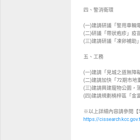
四、警消衛環
(一)建請研議「警用車輛
(二)研議「帶狀疱疹」疫
(三)建請研議「凍卵補助
五、工務
(一)建請「見城之道無障
(二)建請加快「72期市
(三)建請興建寵物公園，
(四)建請規劃楠梓區「金
※以上詳細內容請參閱【
https://cissearch.kcc.go